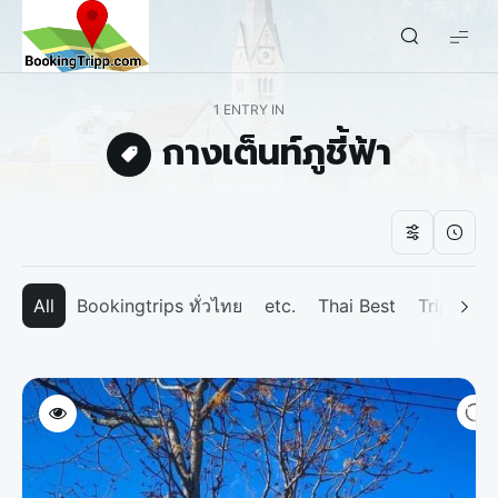
bookingtripp.com
1 ENTRY IN
กางเต็นท์ภูชี้ฟ้า
All
Bookingtrips ทั่วไทย
etc.
Thai Best
Tripp We