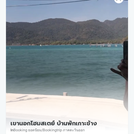
เขานอกโฮมสเตย์ บ้านพักเกาะช้าง
In
Booking ยอดนิยม
/
Bookingtrip ภาคตะวันออก