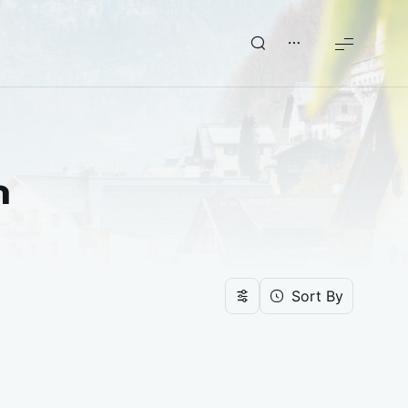
ก
Sort By