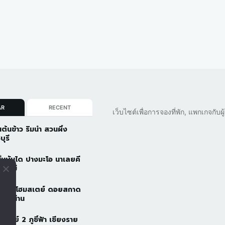
AR
RECENT
เว็บไซต์เพื่อการจองที่พัก, แพกเกจกับ
นต้นข้าว ริมน้ำ สวนผึ้ง
บุรี
ั้นบันได ปางมะโอ นาเลยคี
ยงใหม่
วดอยโฮมสเตย์ ดอยสกาด
ัว จ.น่าน
้าอารีย์ 2 ภูชี้ฟ้า เชียงราย