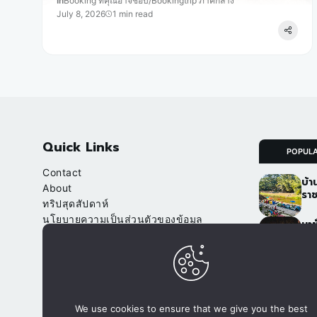
In
Booking ที่คุณอาจชอบ
/
Bookingtrip ภาคกลาง
July 8, 2026
1 min read
Quick Links
POPUL
Contact
บ้า
About
ราช
ทริปสุดสัปดาห์
นโยบายความเป็นส่วนตัวของข้อมูล
นาข
(Privacy Policy)
เชี
จา
Our Websites
อ.ป
จองที่พัก.com
ภูฟ
We use cookies to ensure that we give you the best