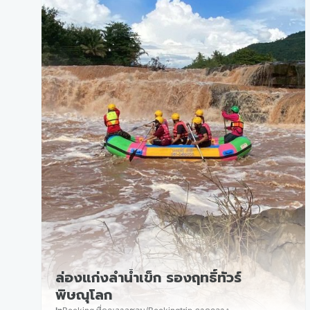
ล่องแก่งลำน้ำเข็ก รองฤทธิ์ทัวร์
พิษณุโลก