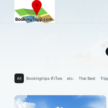
bookingtripp.com
All
Bookingtrips ทั่วไทย
etc.
Thai Best
Tri