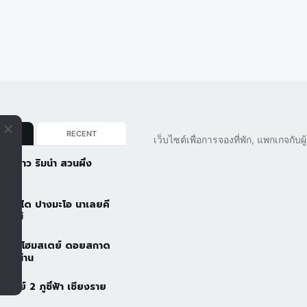
AR
RECENT
เว็บไซต์เพื่อการจองที่พัก, แพกเกจกับ
นต้นข้าว ริมน้ำ สวนผึ้ง
บุรี
ั้นบันได ปางมะโอ นาเลยคี
ยงใหม่
วดอยโฮมสเตย์ ดอยสกาด
ัว จ.น่าน
้าอารีย์ 2 ภูชี้ฟ้า เชียงราย