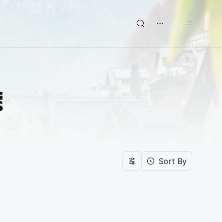
่
Sort By