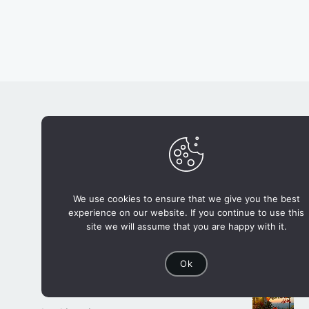
Quick Links
POPUL
Contact
บ้า
About
ราช
ทริปสุดสัปดาห์
We use cookies to ensure that we give you the best
นโยบายความเป็นส่วนตัวของข้อมูล
นาข
experience on our website. If you continue to use this
(Privacy Policy)
เชี
site we will assume that you are happy with it.
จา
Our Websites
อ.ป
Ok
จองที่พัก.com
ภูฟ