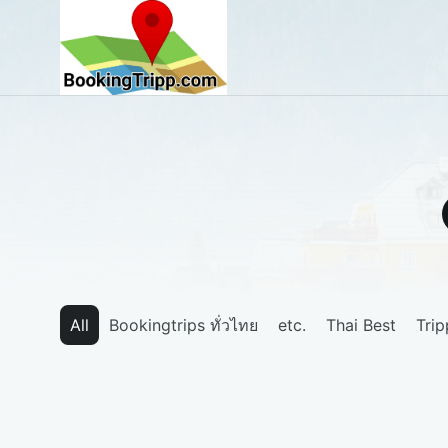
bookingtripp.com
All
Bookingtrips ทั่วไทย
etc.
Thai Best
Tri