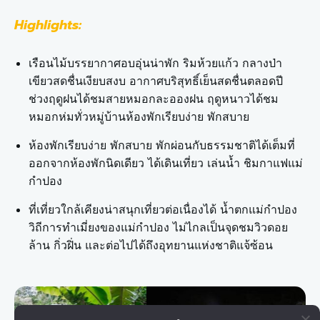
Highlights:
เรือนไม้บรรยากาศอบอุ่นน่าพัก ริมห้วยแก้ว กลางป่า
เขียวสดชื่นเงียบสงบ อากาศบริสุทธิ์เย็นสดชื่นตลอดปี
ช่วงฤดูฝนได้ชมสายหมอกละอองฝน ฤดูหนาวได้ชม
หมอกห่มทั่วหมู่บ้านห้องพักเรียบง่าย พักสบาย
ห้องพักเรียบง่าย พักสบาย พักผ่อนกับธรรมชาติได้เต็มที่
ออกจากห้องพักนิดเดียว ได้เดินเที่ยว เล่นน้ำ ชิมกาแฟแม่
กำปอง
ที่เที่ยวใกล้เคียงน่าสนุกเที่ยวต่อเนื่องได้ น้ำตกแม่กำปอง
วิถีการทำเมี่ยงของแม่กำปอง ไม่ไกลเป็นจุดชมวิวดอย
ล้าน กิ่วฝิ่น และต่อไปได้ถึงอุทยานแห่งชาติแจ้ซ้อน