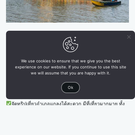
อ.แกลง จ.ระยอง
ที่ตั้ง
จุดเด่น
ที่พักฟิวธรรมชาติ เดินทางง่าย เหมาะกับทุกวัยจะมาเที่ยว
กับครอบครัว เพื่อนฝูง กลุ่มสัมมนา จัดกิจกรรม หรือเลี้ยงรุ่น
We use cookies to ensure that we give you the best
ที่นี่พร้อมจัดเต็ม
experience on our website. If you continue to use this site
แพล่องชมธรรมชาติ เล่นน้ำ แพเปียก พายคายัค ร้อง
we will assume that you are happy with it.
คาราโอเกะ ดูหิ่งห้อยยามค่ำ ทำกิจกรรมได้หลากหลาย
Ok
บริการเป็นกันเอง ดูแลอย่างเอาใจใส่ หากมาเป็นหมู่คณะ
ปรึกษาออกแบบทริปได้ เปิดให้บริการตลอดปี
จัดทริปเที่ยวอำเภอแกลงได้สะดวก มีที่เที่ยวมากมาย ทั้ง
ชายหาด น้ำตก วัด ร้านอาหารทะเล ร้านขายของที่ระลึก
หน้าผลไม้ได้ซื้อทุเรียนกลับบ้านด้วย