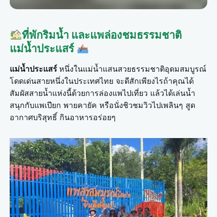
ที่พักริมน้ำ และแพล่องชมธรรมชาติ
แม่น้ำประแสร์
แม่น้ำประแสร์
หนึ่งในแม่น้ำแสนสวยธรรมชาติอุดมสมบูรณ์
โดดเด่นสายหนึ่งในประเทศไทย จะดีสักเพียงไรถ้าคุณได้
สัมผัสสายน้ำแห่งนี้ด้วยการล่องแพไปเที่ยว แล้วได้เล่นน้ำ
สนุกกับแพเปียก พายคายัค หรือนั่งชิวชมวิวไปเพลินๆ สูด
อากาศบริสุทธิ์ กินอาหารอร่อยๆ