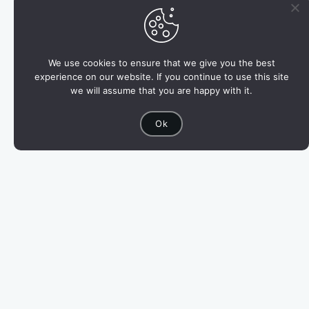
ห้องพักสะอาด สิ่งอำนวยความสะดวกครบครัน มีที่จอด
รถ
เหมาะสำหรับการมาชาร์จพลังในวันหยุด มาแล้วอยาก
มาอีก
We use cookies to ensure that we give you the best
เดินทางท่องเที่ยวไปยังสถานที่ต่างๆ ได้ง่ายทั้งในอ.สีคิ้ว
experience on our website. If you continue to use this site
we will assume that you are happy with it.
และอ.ปากช่อง
Ok
บ้านพัก/ราคา
โปรโมชั่นตั้งแต่เดือนพฤศจิกายน 68 ถึงมกราคม 69
a1 ราคาโปร 3,500 บาท
a2 ราคาโปร 1,200 บาท
a3 ราคาโปร 1,200 บาท
a5 ราคาโปร 2,500 บาท
a6 ราคาโปร 1,800 บาท
v1 ราคาโปร 2,800 บาท