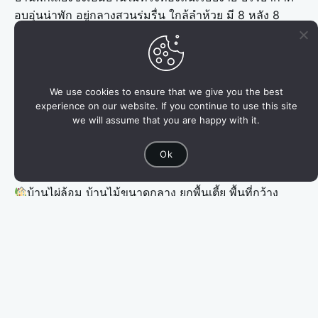
อบอุ่นน่าพัก อยู่กลางสวนร่มรื่น ใกล้ลำห้วย มี 8 หลัง 8
แบบ แบ่งห้องภายใน มีห้องน้ำในตัว พร้อมน้ำอุ่น
บ้านริมธาร 1 เรือนไม้ยกพื้นใต้ถุนสูง วิวสวย พักได้ 6-8
คน
บ้านริมธาร 2 บ้านชั้นเดียวหลังเล็กกระทัดรัด พักได้ 4-6
We use cookies to ensure that we give you the best
คน
experience on our website. If you continue to use this site
บ้านแฝดต้นไม้ บ้านไม้แฝด 2 หลังเชื่อมตรงกลางติดกัน
we will assume that you are happy with it.
ยกพื้นเตี้ย พักได้ 12 คน
Ok
บ้านส้มโอ บ้านไม้เดี่ยวชั้นเดียวหลังเล็กน่ารัก พักได้ 8-9
คน
บ้านไผ่ล้อม บ้านไม้ขนาดกลาง ยกพื้นเตี้ย พื้นที่กว้าง
ขวาง พักได้ 10 คน
บ้านอิงไผ่หก เรือนไม้ชั้นเดียวขนาดใหญ่ พักได้ 20 คน
บ้านลูกช้าง บ้านไม้ทรงหลังคา 2 ชั้น ยกพื้น มีชานพัก
ผ่อนนั่งเล่นชมวิว พักได้ 9 คน
บ้านผักกูด บ้านไม้ 2 ชั้นขนาดใหญ่ริมห้วย แบ่ง 4 ห้อง
ย่อย ตรงกลางบ้านเป็นส่วนพักผ่อนชมวิว ใช้ร่วมกัน มี
ระเบียงพักผ่อนชมวิวห้วยและป่าสวย พักได้ 20 คน