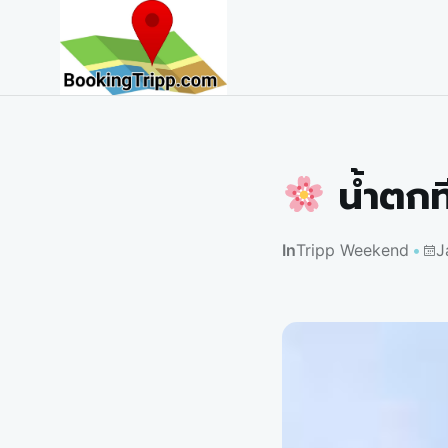
bookingtripp.com
น้ำตกท
In
Tripp Weekend
J