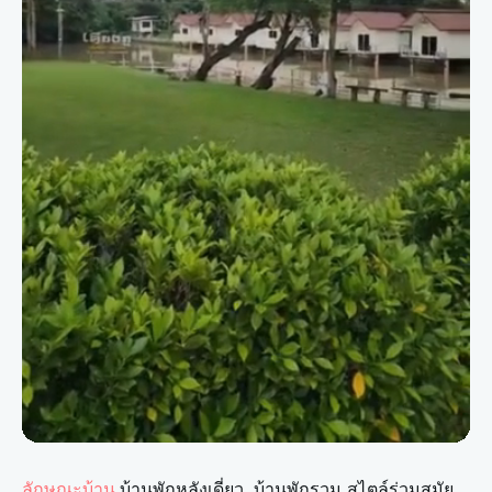
บ้านพักหลังเดี่ยว, บ้านพักรวม สไตล์ร่วมสมัย
ลักษณะบ้าน