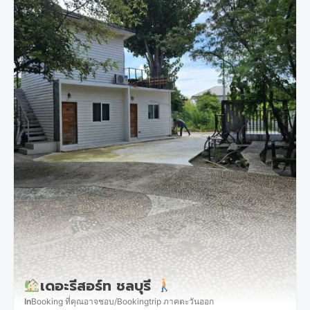
เดอะรีสอร์ท ชลบุรี
In
Booking ที่คุณอาจชอบ
/
Bookingtrip ภาคตะวันออก