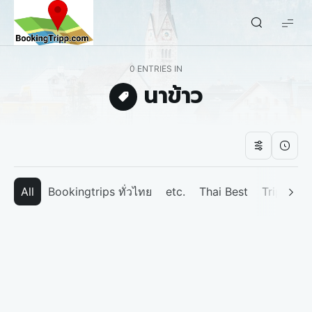
bookingtripp.com
0 ENTRIES IN
นาข้าว
All
Bookingtrips ทั่วไทย
etc.
Thai Best
Tripp We