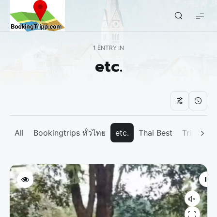
bookingtripp.com
1 ENTRY IN
etc.
All
Bookingtrips ทั่วไทย
etc.
Thai Best
Tripp We