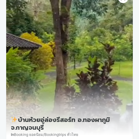
บ้านห้วยอู่ล่องรีสอร์ท อ.ทองผาภูมิ
จ.กาญจนบุรี
In
Booking ยอดนิยม
/
Bookingtrips ทั่วไทย