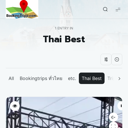
bookingtripp.com
1 ENTRY IN
Thai Best
All
Bookingtrips ทั่วไทย
etc.
Thai Best
Tripp We