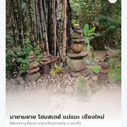
มายามยาย โฮมสเตย์ แม่แมะ เชียงใหม่
In
Booking ที่คุณอาจชอบ
/
Bookingtrip ภาคเหนือ