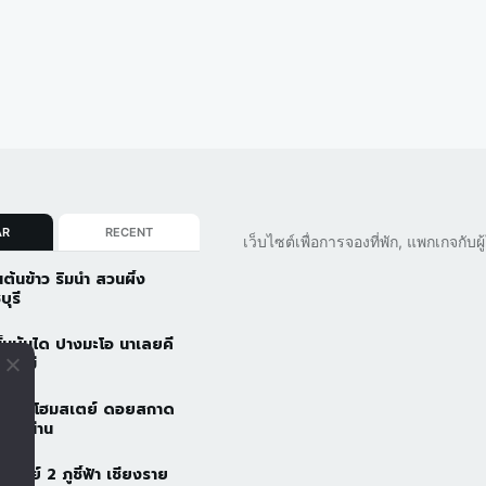
AR
RECENT
เว็บไซต์เพื่อการจองที่พัก, แพกเกจกับ
นต้นข้าว ริมน้ำ สวนผึ้ง
บุรี
ั้นบันได ปางมะโอ นาเลยคี
ยงใหม่
วดอยโฮมสเตย์ ดอยสกาด
ัว จ.น่าน
้าอารีย์ 2 ภูชี้ฟ้า เชียงราย