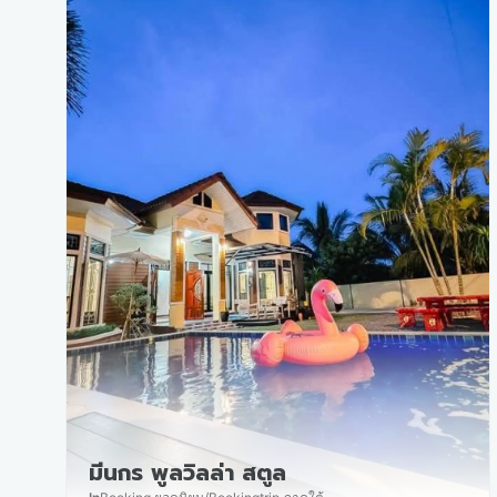
มีนกร พูลวิลล่า สตูล