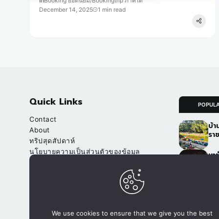
In
Booking ยอดนิยม
/
Bookingtrip ภาคใต้
December 14, 2025
1 min read
Quick Links
POPUL
Contact
บ้า
About
ราช
ทริปสุดสัปดาห์
นโยบายความเป็นส่วนตัวของข้อมูล
นาข
(Privacy Policy)
เชี
จา
Our Websites
อ.ป
จองที่พัก.com
ภูฟ
We use cookies to ensure that we give you the best