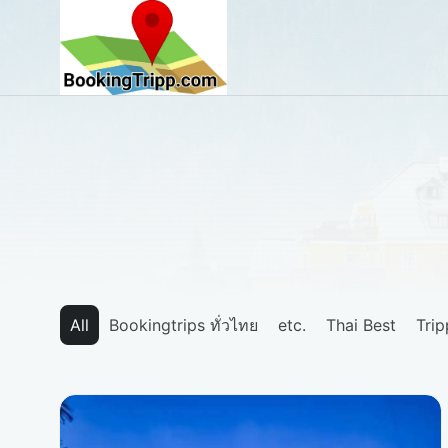
bookingtripp.com
All
Bookingtrips ทั่วไทย
etc.
Thai Best
Tri