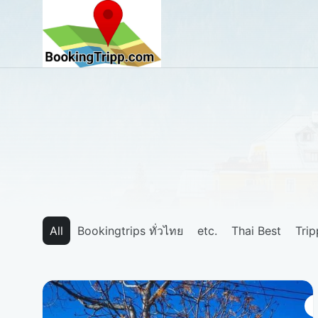
bookingtripp.com
All
Bookingtrips ทั่วไทย
etc.
Thai Best
Tri