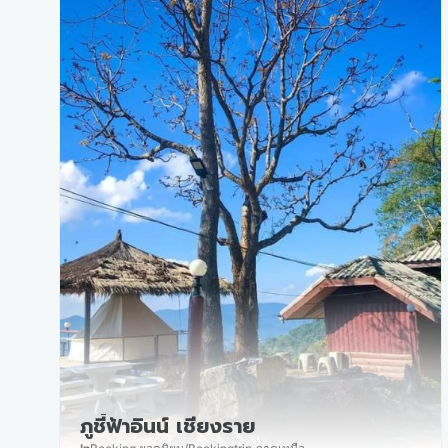
ภูชี้ฟ้าอินน์ เชียงราย