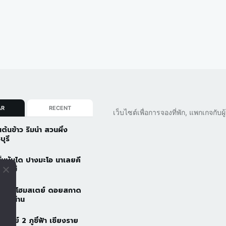
AR
RECENT
เว็บไซต์เพื่อการจองที่พัก, แพกเกจกับ
นต้นข้าว ริมน้ำ สวนผึ้ง
บุรี
ั้นบันได ปางมะโอ นาเลยคี
ยงใหม่
วดอยโฮมสเตย์ ดอยสกาด
ัว จ.น่าน
้าอารีย์ 2 ภูชี้ฟ้า เชียงราย