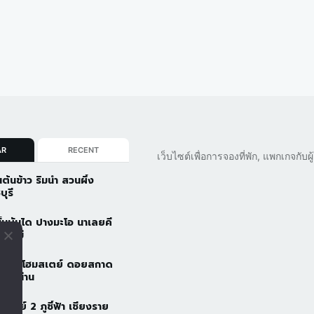
AR
RECENT
เว็บไซต์เพื่อการจองที่พัก, แพกเกจกับ
นต้นข้าว ริมน้ำ สวนผึ้ง
บุรี
ั้นบันได ปางมะโอ นาเลยคี
ยงใหม่
วดอยโฮมสเตย์ ดอยสกาด
ัว จ.น่าน
้าอารีย์ 2 ภูชี้ฟ้า เชียงราย