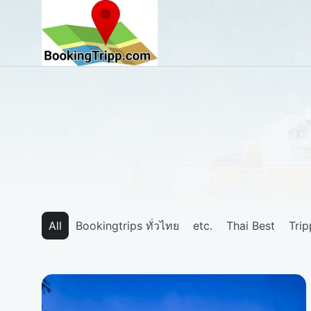
bookingtripp.com
All
Bookingtrips ทั่วไทย
etc.
Thai Best
Tri