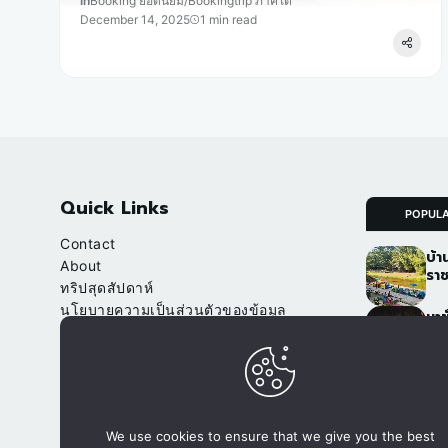
In
Booking ยอดนิยม
/
Bookingtrip ภาคใต้
December 14, 2025
1 min read
Quick Links
POPUL
Contact
บ้า
About
ราช
ทริปสุดสัปดาห์
นโยบายความเป็นส่วนตัวของข้อมูล
นาข
(Privacy Policy)
เชี
จา
Our Websites
อ.ป
จองที่พัก.com
ภูฟ
We use cookies to ensure that we give you the best