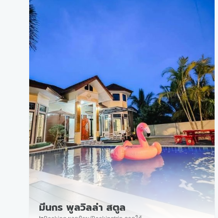
มีนกร พูลวิลล่า สตูล