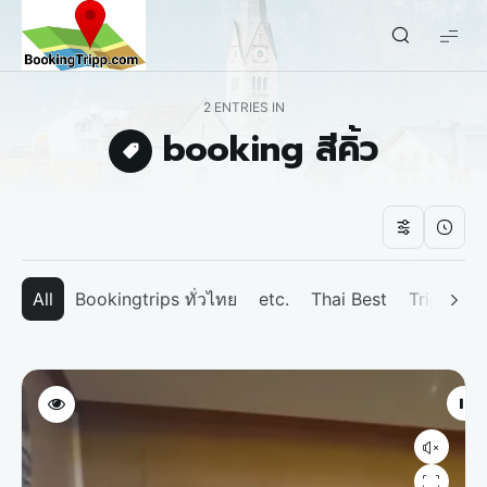
bookingtripp.com
2 ENTRIES IN
booking สีคิ้ว
All
Bookingtrips ทั่วไทย
etc.
Thai Best
Tripp We