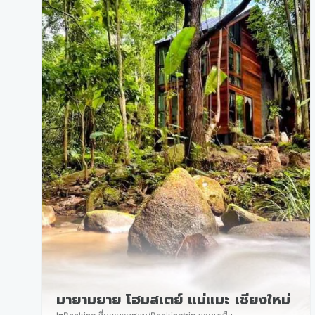
มายามยาย โฮมสเตย์ แม่แมะ เชียงใหม่