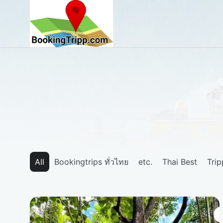
bookingtripp.com
All
Bookingtrips ทั่วไทย
etc.
Thai Best
Tri