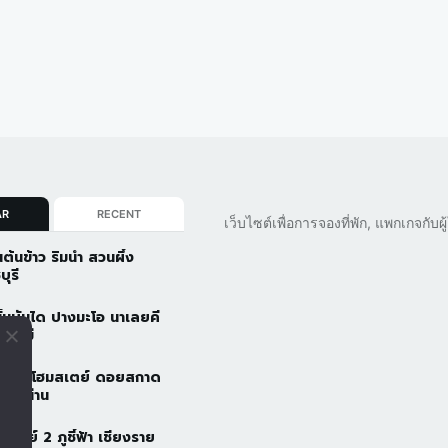
AR
RECENT
เว็บไซต์เพื่อการจองที่พัก, แพกเกจกับ
นต้นข้าว ริมน้ำ สวนผึ้ง
บุรี
ั้นบันได ปางมะโอ นาเลยคี
ยงใหม่
วดอยโฮมสเตย์ ดอยสกาด
ัว จ.น่าน
้าอารีย์ 2 ภูชี้ฟ้า เชียงราย