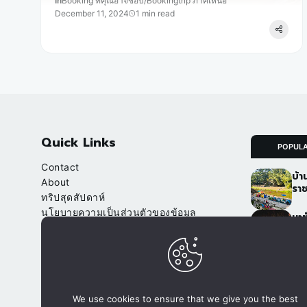
In
Booking ที่คุณอาจชอบ
/
Bookingtrip ภาคเหนือ
December 11, 2024
1 min read
Quick Links
POPUL
Contact
บ้า
About
ราช
ทริปสุดสัปดาห์
นโยบายความเป็นส่วนตัวของข้อมูล
นาข
(Privacy Policy)
เชี
จา
Our Websites
อ.ป
จองที่พัก.com
ภูฟ
We use cookies to ensure that we give you the best