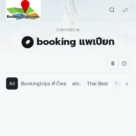
bookingtripp.com
0 ENTRIES IN
booking แพเปียก
All
Bookingtrips ทั่วไทย
etc.
Thai Best
Tripp We