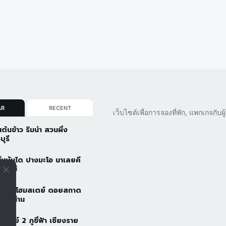
AR
RECENT
เว็บไซต์เพื่อการจองที่พัก, แพกเกจกับ
นต้นข้าว ริมน้ำ สวนผึ้ง
บุรี
ั้นบันได ปางมะโอ นาเลยคี
ยงใหม่
วดอยโฮมสเตย์ ดอยสกาด
ัว จ.น่าน
้าอารีย์ 2 ภูชี้ฟ้า เชียงราย