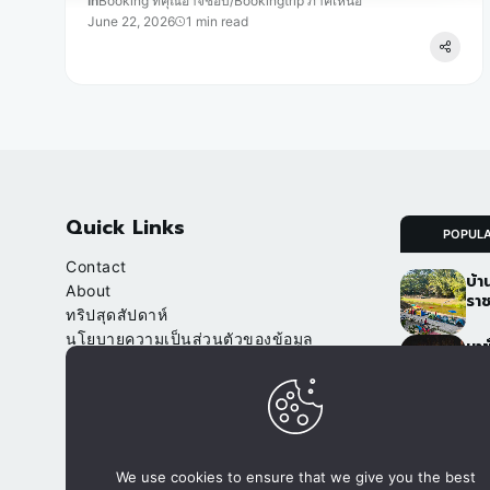
In
Booking ที่คุณอาจชอบ
/
Bookingtrip ภาคเหนือ
June 22, 2026
1 min read
Quick Links
POPUL
Contact
บ้า
About
ราช
ทริปสุดสัปดาห์
นโยบายความเป็นส่วนตัวของข้อมูล
นาข
(Privacy Policy)
เชี
จา
Our Websites
อ.ป
จองที่พัก.com
ภูฟ
We use cookies to ensure that we give you the best