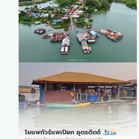
โยแพทัวร์แพเปียก อุตรดิตถ์