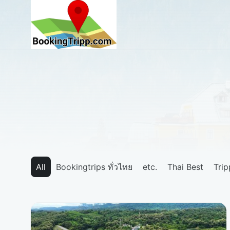
bookingtripp.com
All
Bookingtrips ทั่วไทย
etc.
Thai Best
Tri