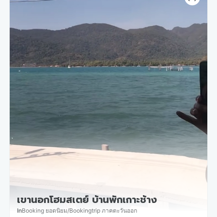
เขานอกโฮมสเตย์ บ้านพักเกาะช้าง
In
Booking ยอดนิยม
/
Bookingtrip ภาคตะวันออก