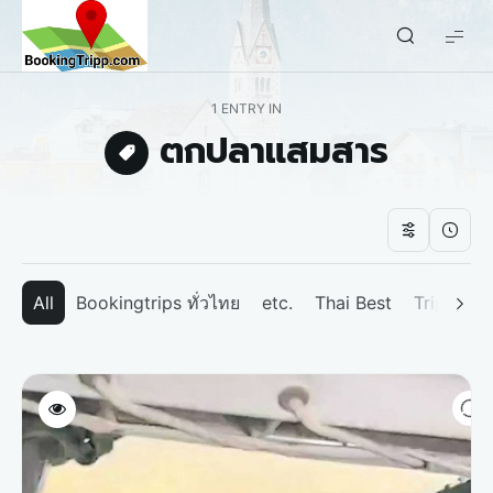
bookingtripp.com
1 ENTRY IN
ตกปลาแสมสาร
All
Bookingtrips ทั่วไทย
etc.
Thai Best
Tripp We