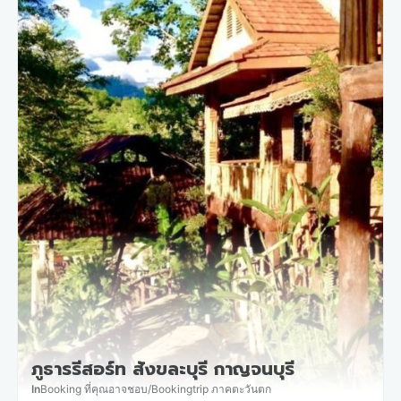
ภูธารรีสอร์ท สังขละบุรี กาญจนบุรี
In
Booking ที่คุณอาจชอบ
/
Bookingtrip ภาคตะวันตก