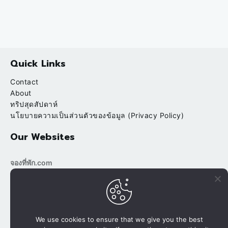
Quick Links
Contact
About
ทริปสุดสัปดาห์
นโยบายความเป็นส่วนตัวของข้อมูล (Privacy Policy)
Our Websites
จองที่พัก.com
bookingtripp.com
POPULAR
RECENT
บ้านต้นข้าว ริมน้ำ สวนผึ้ง ราชบุรี
We use cookies to ensure that we give you the best