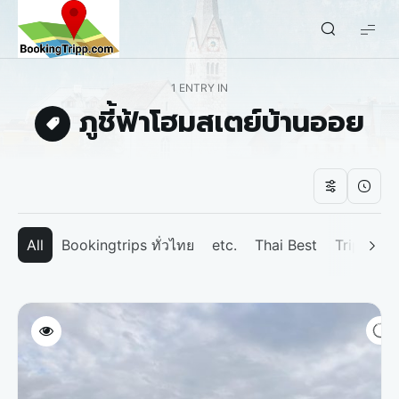
bookingtripp.com
1 ENTRY IN
ภูชี้ฟ้าโฮมสเตย์บ้านออย
All
Bookingtrips ทั่วไทย
etc.
Thai Best
Tripp We