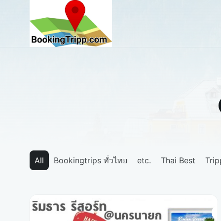
bookingtripp.com
All
Bookingtrips ทั่วไทย
etc.
Thai Best
Tri