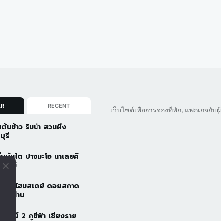
AR
RECENT
เว็บไซต์เพื่อการจองที่พัก, แพกเกจกับ
นต้นข้าว ริมน้ำ สวนผึ้ง
บุรี
ั้นบันได ปางมะโอ นาเลยคี
ยงใหม่
วดอยโฮมสเตย์ ดอยสกาด
ัว จ.น่าน
้าอารีย์ 2 ภูชี้ฟ้า เชียงราย