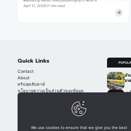
In
Booking ที่คุณอาจชอบ
/
Bookingtrip ภาคกลาง
April 21, 2026
1 min read
Quick Links
POPUL
Contact
บ้า
About
ราช
ทริปสุดสัปดาห์
นโยบายความเป็นส่วนตัวของข้อมูล
นาข
(Privacy Policy)
เชี
จา
Our Websites
อ.ป
จองที่พัก.com
ภูฟ
We use cookies to ensure that we give you the best