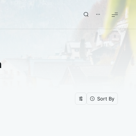
ก
Sort By