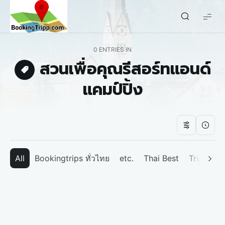
bookingtripp.com
0 ENTRIES IN
สวนเพื่อคุณรีสอร์ทแอนด์
แคมป์ปิ้ง
All
Bookingtrips ทั่วไทย
etc.
Thai Best
Tripp We