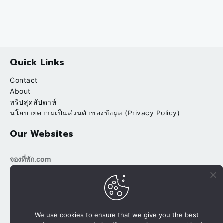
Quick Links
Contact
About
ทริปสุดสัปดาห์
นโยบายความเป็นส่วนตัวของข้อมูล (Privacy Policy)
Our Websites
จองที่พัก.com
bookingtripp.com
POPULAR
RECENT
บ้านต้นข้าว ริมน้ำ สวนผึ้ง ราชบุรี
We use cookies to ensure that we give you the best