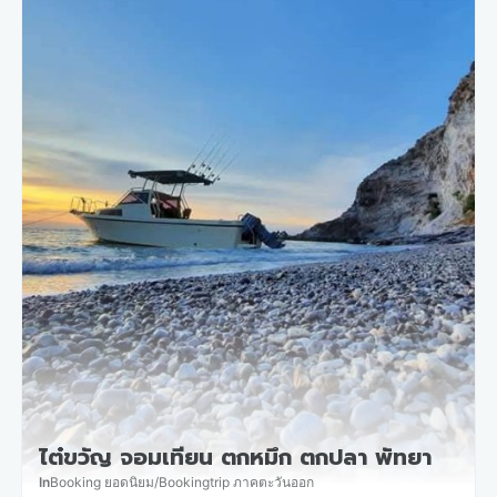
ไต๋ขวัญ จอมเทียน ตกหมึก ตกปลา พัทยา
In
Booking ยอดนิยม
/
Bookingtrip ภาคตะวันออก