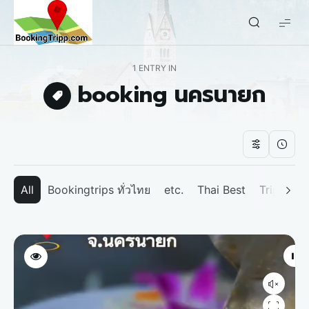
bookingtripp.com
1 ENTRY IN
booking นครนายก
All
Bookingtrips ทั่วไทย
etc.
Thai Best
Tripp We