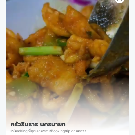
ครัวริมธาร นครนายก
In
Booking ที่คุณอาจชอบ
/
Bookingtrip ภาคกลาง