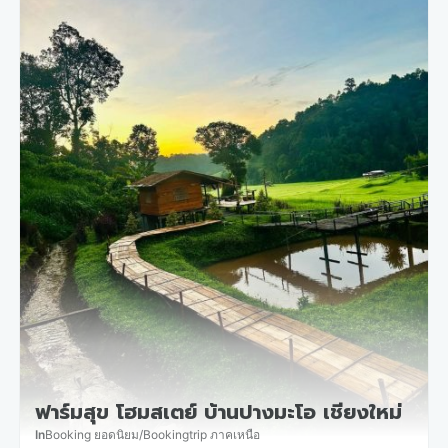
ฟาร์มสุข โฮมสเตย์ บ้านปางมะโอ เชียงใหม่
In
Booking ยอดนิยม
/
Bookingtrip ภาคเหนือ