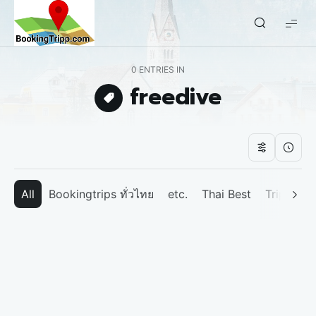
bookingtripp.com
0 ENTRIES IN
freedive
All
Bookingtrips ทั่วไทย
etc.
Thai Best
Tripp We