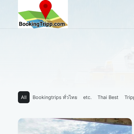
bookingtripp.com
All
Bookingtrips ทั่วไทย
etc.
Thai Best
Tri