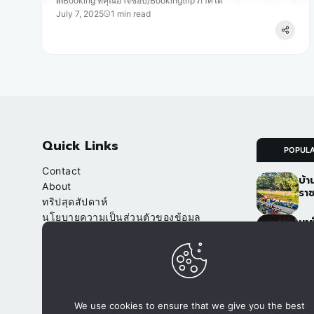
In
Booking ที่คุณอาจชอบ
/
Bookingtrip ภาคใต้
July 7, 2025
1 min read
Quick Links
POPUL
Contact
บ้า
About
ราช
ทริปสุดสัปดาห์
นโยบายความเป็นส่วนตัวของข้อมูล
นาข
(Privacy Policy)
เชี
จา
Our Websites
อ.ป
จองที่พัก.com
ภูฟ
We use cookies to ensure that we give you the best