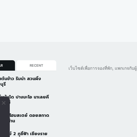
AR
RECENT
เว็บไซต์เพื่อการจองที่พัก, แพกเกจกับ
นต้นข้าว ริมน้ำ สวนผึ้ง
บุรี
ั้นบันได ปางมะโอ นาเลยคี
ยงใหม่
วดอยโฮมสเตย์ ดอยสกาด
ัว จ.น่าน
้าอารีย์ 2 ภูชี้ฟ้า เชียงราย