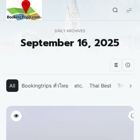
bookingtripp.com
DAILY ARCHIVES
September 16, 2025
All
Bookingtrips ทั่วไทย
etc.
Thai Best
Tripp We