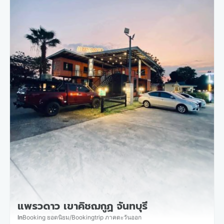
แพรวดาว เขาคิชฌกูฏ จันทบุรี
In
Booking ยอดนิยม
/
Bookingtrip ภาคตะวันออก