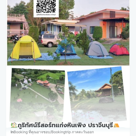
ภูริทัศน์รีสอร์ทแก่งหินเพิง ปราจีนบุรี
In
Booking ที่คุณอาจชอบ
/
Bookingtrip ภาคตะวันออก