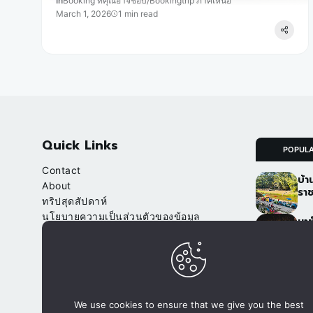
In
Booking ที่คุณอาจชอบ
/
Bookingtrip ภาคเหนือ
March 1, 2026
1 min read
Quick Links
POPUL
Contact
บ้า
About
ราช
ทริปสุดสัปดาห์
นโยบายความเป็นส่วนตัวของข้อมูล
นาข
(Privacy Policy)
เชี
จา
Our Websites
อ.ป
จองที่พัก.com
ภูฟ
We use cookies to ensure that we give you the best