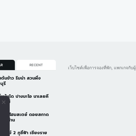
AR
RECENT
เว็บไซต์เพื่อการจองที่พัก, แพกเกจกับ
นต้นข้าว ริมน้ำ สวนผึ้ง
บุรี
ั้นบันได ปางมะโอ นาเลยคี
ยงใหม่
วดอยโฮมสเตย์ ดอยสกาด
ัว จ.น่าน
้าอารีย์ 2 ภูชี้ฟ้า เชียงราย