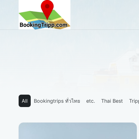
bookingtripp.com
All
Bookingtrips ทั่วไทย
etc.
Thai Best
Tri