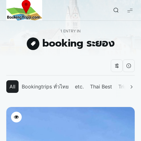
bookingtripp.com
1 ENTRY IN
booking ระยอง
All
Bookingtrips ทั่วไทย
etc.
Thai Best
Tripp We