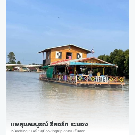
แพสุขสมบูรณ์ รีสอร์ท ระยอง
In
Booking ยอดนิยม
/
Bookingtrip ภาคตะวันออก